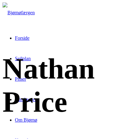
Forside
Nathan
Sejlplan
Priser
Price
Om færgen
Om Bjørnø