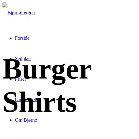
Forside
Burger
Sejlplan
Priser
Shirts
Om færgen
Om Bjørnø