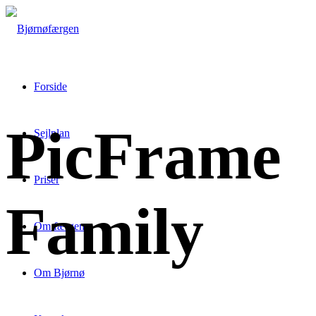
Forside
PicFrame
Sejlplan
Priser
Family
Om færgen
Om Bjørnø